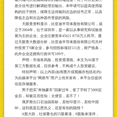
差分信号进行解调处理后输出。本申请可以提高使用架
构的抗干扰性，保障主边传输到次边的信号正常，以及
降低主边和次边种器件受损的风险。
天眼查资料显示，比亚迪半导体股份有限公司，成
立于2004年，位于深圳市，是一家以从事研究和试验发
展为主的企业。企业注册资本45621.8756万人民币。通
过天眼查大数据分析，比亚迪半导体股份有限公司共对
外投资了9家企业，参与招投标项目511次，财产线条，
此外企业还拥有行政许可109个。
声明：市场有风险，投资需谨慎。本文为AI基于
第三方数据生成，仅供参考，不构成个人投资建议。
特别声明：以上内容(如有图片或视频亦包括在内)
为自媒体平台“网易号”用户上传并发布，本平台仅提供
信息存储服务。
男子想买“奔驰豪车”回家过年，签了字转了5000定
金后，却被店员告知：太便宜，卖不了！
俄罗斯出口石油搞双标，卖给印度35，卖给中国
80，这到底是忘恩负义，还是有别的隐情？
A股大跌，社保重仓的55股暴涨，8股集体涨停，