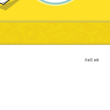
共
页
条
0
0