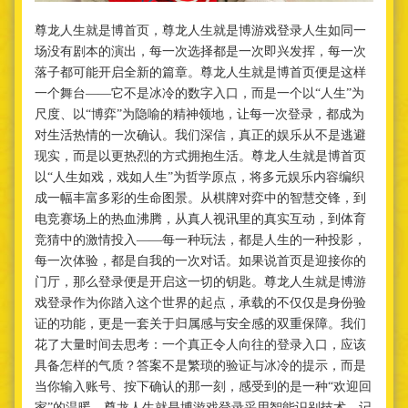
尊龙人生就是博首页，尊龙人生就是博游戏登录人生如同一
场没有剧本的演出，每一次选择都是一次即兴发挥，每一次
落子都可能开启全新的篇章。尊龙人生就是博首页便是这样
一个舞台——它不是冰冷的数字入口，而是一个以“人生”为
尺度、以“博弈”为隐喻的精神领地，让每一次登录，都成为
对生活热情的一次确认。我们深信，真正的娱乐从不是逃避
现实，而是以更热烈的方式拥抱生活。尊龙人生就是博首页
以“人生如戏，戏如人生”为哲学原点，将多元娱乐内容编织
成一幅丰富多彩的生命图景。从棋牌对弈中的智慧交锋，到
电竞赛场上的热血沸腾，从真人视讯里的真实互动，到体育
竞猜中的激情投入——每一种玩法，都是人生的一种投影，
每一次体验，都是自我的一次对话。如果说首页是迎接你的
门厅，那么登录便是开启这一切的钥匙。尊龙人生就是博游
戏登录作为你踏入这个世界的起点，承载的不仅仅是身份验
证的功能，更是一套关于归属感与安全感的双重保障。我们
花了大量时间去思考：一个真正令人向往的登录入口，应该
具备怎样的气质？答案不是繁琐的验证与冰冷的提示，而是
当你输入账号、按下确认的那一刻，感受到的是一种“欢迎回
家”的温暖。尊龙人生就是博游戏登录采用智能识别技术，记