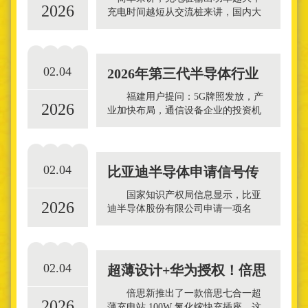
2026
根电源线
充电时间越短从交流桩来讲，国内大
部分慢速充电桩或充电盒均采用220v
交流充电，输出电流分别为16A或
32A，理论功率分别可达到
02.04
2026年第三代半导体行业
福建用户提问：5G牌照发放，产
2026
市场深度调研及
业加快布局，通信设备企业的投资机
会在哪里？ 四川用户提问：行业
集中度不断提高，云计算企业如何准
确把握行业投资
02.04
比亚迪半导体申请信号传
国家知识产权局信息显示，比亚
2026
输电路及信号传输系
迪半导体股份有限公司申请一项名
为“信号传输电路及信号传输系统”的专
利，公开号CN121441282A，申请日期
为2024
02.04
超薄设计+华为授权！倍思
倍思新推出了一款倍思七合一超
2026
100W七合一充
薄充电站 100W 氮化镓快充插座，这