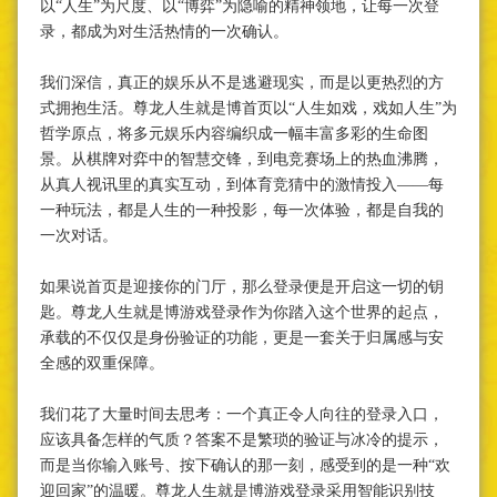
以“人生”为尺度、以“博弈”为隐喻的精神领地，让每一次登
录，都成为对生活热情的一次确认。
我们深信，真正的娱乐从不是逃避现实，而是以更热烈的方
式拥抱生活。尊龙人生就是博首页以“人生如戏，戏如人生”为
哲学原点，将多元娱乐内容编织成一幅丰富多彩的生命图
景。从棋牌对弈中的智慧交锋，到电竞赛场上的热血沸腾，
从真人视讯里的真实互动，到体育竞猜中的激情投入——每
一种玩法，都是人生的一种投影，每一次体验，都是自我的
一次对话。
如果说首页是迎接你的门厅，那么登录便是开启这一切的钥
匙。尊龙人生就是博游戏登录作为你踏入这个世界的起点，
承载的不仅仅是身份验证的功能，更是一套关于归属感与安
全感的双重保障。
我们花了大量时间去思考：一个真正令人向往的登录入口，
应该具备怎样的气质？答案不是繁琐的验证与冰冷的提示，
而是当你输入账号、按下确认的那一刻，感受到的是一种“欢
迎回家”的温暖。尊龙人生就是博游戏登录采用智能识别技