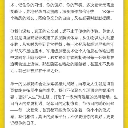
术，记住你的习惯、你的偏好、你的节奏。多次登录无需重
复验证，异地登录自动提醒，深夜操作加倍守护——它像一
个熟悉的老友，既给你充分的自由，又在必要时默默提醒。
但我们深知，真正的安全感，远不止于便捷的体验。尊龙人
生就是博游戏登录构建了多层防御体系，从生物识别到动态
令牌，从实时风控到异常拦截，每一次登录都经过严密的守
护却又不显山露水。军用级加密技术让个人信息在传输过程
中如同穿上隐形铠甲，独立资金存管机制确保每一分钱都在
透明轨道上流转。那些隐匿在暗处的觊觎者，甚至来不及靠
近，就已经被挡在千里之外。
单一的世界观终会让探索者感到局限，而尊龙人生就是博首
页始终在拓展生命的维度。我们不仅聚合全球顶尖的娱乐内
容，更以“人生”为主题，打造了一系列有温度的品牌活动。生
日当天的专属礼遇、纪念日的定制惊喜、节假日的暖心问候
——每一次登录，首页都可能为你准备着一份小小的仪式
感。我们相信，真正的娱乐平台，不仅要懂你的喜好，更要
记得你的日子。